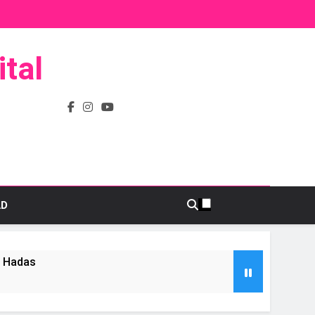
tal
AD
s Hadas