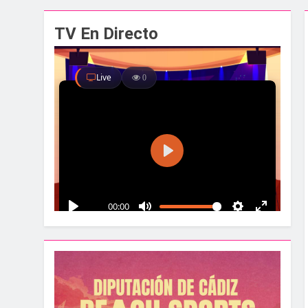
El alcalde y el pr
TV En Directo
1 Semana Atrás
Santa Bárbara acog
1 Semana Atrás
La Línea albergar
1 Semana Atrás
Parques y Jardines
2 Semanas Atrás
La Velada y Fiesta
2 Semanas Atrás
La Mancomunidad y
2 Semanas Atrás
Tráfico especial p
2 Semanas Atrás
La feria se despid
2 Semanas Atrás