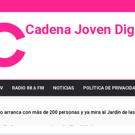
Cadena Joven Digi
 Radio Y Televisión
V
RADIO 88.6 FM
NOTICIAS
POLÍTICA DE PRIVACID
o arranca con más de 200 personas y ya mira al Jardín de la
ullo linense tras conquistar la élite del baloncesto