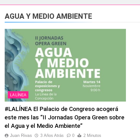
esidente de la APBA comprueban el avance de las obras de Alc
AGUA Y MEDIO AMBIENTE
e el circuito nacional de vóley playa tres estrellas y el C
á el Campeonato de Europa de Beach Sprint 2026 con más de 1
 lleva a cabo trabajos de mejora y mantenimiento en las zona
s 2026 echa el cierre con éxito rotundo
 el Banco de Alimentos del Campo de Gibraltar renuevan su
LA LÍNEA
ara despedir la feria. Ojo si vas a Santa Bárbara
#LALÍNEA El Palacio de Congreso acogerá
este mes las “II Jornadas Opera Green sobre
e por todo lo alto: Antonio José, fuegos artificiales y músic
el Agua y el Medio Ambiente”
Juan Rivas
3 Años Atrás
0
2 Minutos