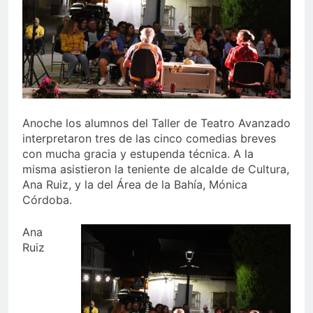
echa el cierre con éxito
rotundo
1 Semana Atrás
La Mancomunidad y el
Banco de Alimentos del
Campo de Gibraltar renuevan
1 Semana Atrás
su convenio de colaboración
Tráfico especial para
despedir la feria. Ojo si vas
a Santa Bárbara
2 Semanas Atrás
Anoche los alumnos del Taller de Teatro Avanzado
La feria se despide por todo
interpretaron tres de las cinco comedias breves
lo alto: Antonio José,
con mucha gracia y estupenda técnica. A la
fuegos artificiales y música
2 Semanas Atrás
misma asistieron la teniente de alcalde de Cultura,
hasta el amanecer
Ana Ruiz, y la del Área de la Bahía, Mónica
Córdoba.
Ana
Ruiz