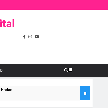
tal
AD
s Hadas