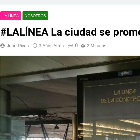
esidente de la APBA comprueban el avance de las obras de Alc
LA LÍNEA
NOSOTROS
e el circuito nacional de vóley playa tres estrellas y el C
á el Campeonato de Europa de Beach Sprint 2026 con más de 1
0
Juan Rivas
3 Años Atrás
2 Minutos
 lleva a cabo trabajos de mejora y mantenimiento en las zona
s 2026 echa el cierre con éxito rotundo
 el Banco de Alimentos del Campo de Gibraltar renuevan su
ara despedir la feria. Ojo si vas a Santa Bárbara
e por todo lo alto: Antonio José, fuegos artificiales y músic