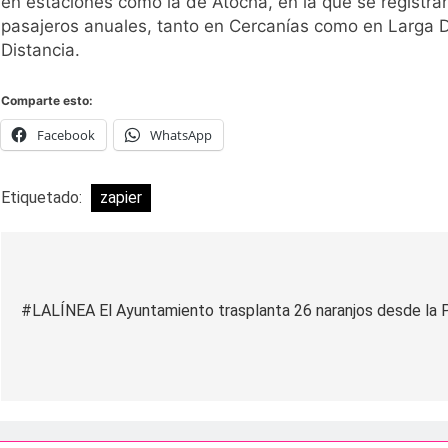
en estaciones como la de Atocha, en la que se registra
pasajeros anuales, tanto en Cercanías como en Larga D
Distancia.
Comparte esto:
Facebook
WhatsApp
Etiquetado:
zapier
Navegación
de
#LALÍNEA El Ayuntamiento trasplanta 26 naranjos desde la Pla
entradas