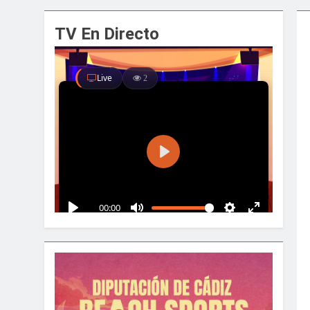
El alcalde y el pr
TV En Directo
1 Semana Atrás
Santa Bárbara acog
1 Semana Atrás
La Línea albergar
1 Semana Atrás
Parques y Jardines
1 Semana Atrás
La Velada y Fiesta
1 Semana Atrás
La Mancomunidad y
1 Semana Atrás
Tráfico especial p
2 Semanas Atrás
La feria se despid
2 Semanas Atrás