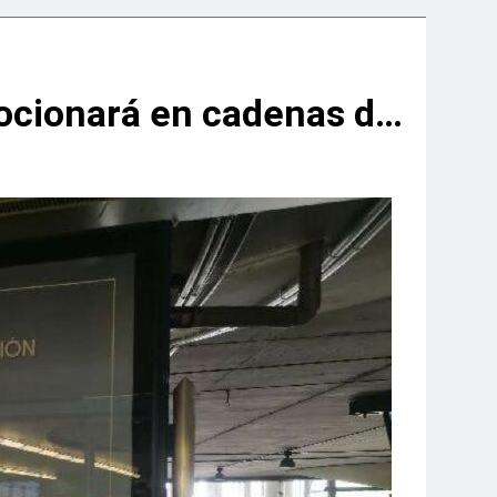
aidesa Marina Ocio y Shopping
ampeonato de España sub-19
#LALÍNEA La ciudad se promocionará en cadenas de televisión nacionales con la marca “En La Línea Música”
.200 deportistas de 30 países
s infantiles del Parque Feria
 convenio de colaboración
a hasta el amanecer