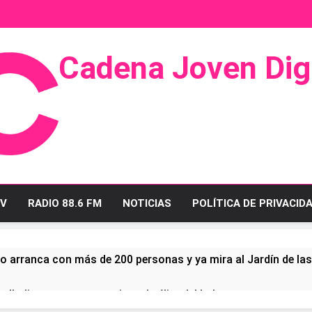
Cadena Joven Digi
 Radio Y Televisión
V
RADIO 88.6 FM
NOTICIAS
POLÍTICA DE PRIVACID
o arranca con más de 200 personas y ya mira al Jardín de la
ullo linense tras conquistar la élite del baloncesto