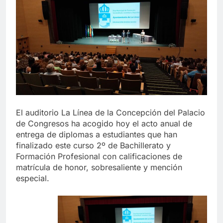
echa el cierre con éxito
rotundo
2 Semanas Atrás
La Mancomunidad y el Banco
de Alimentos del Campo de
Gibraltar renuevan su
2 Semanas Atrás
convenio de colaboración
Tráfico especial para
despedir la feria. Ojo si vas
a Santa Bárbara
2 Semanas Atrás
La feria se despide por todo
lo alto: Antonio José, fuegos
El auditorio La Línea de la Concepción del Palacio
artificiales y música hasta el
2 Semanas Atrás
amanecer
de Congresos ha acogido hoy el acto anual de
entrega de diplomas a estudiantes que han
finalizado este curso 2º de Bachillerato y
Formación Profesional con calificaciones de
matrícula de honor, sobresaliente y mención
especial.