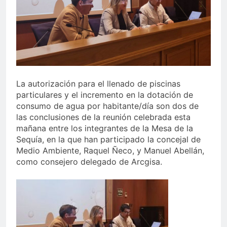
echa el cierre con éxito
rotundo
1 Semana Atrás
La Mancomunidad y el
Banco de Alimentos del
Campo de Gibraltar renuevan
1 Semana Atrás
su convenio de colaboración
Tráfico especial para
despedir la feria. Ojo si vas
a Santa Bárbara
La autorización para el llenado de piscinas
2 Semanas Atrás
particulares y el incremento en la dotación de
La feria se despide por todo
lo alto: Antonio José,
consumo de agua por habitante/día son dos de
fuegos artificiales y música
las conclusiones de la reunión celebrada esta
2 Semanas Atrás
hasta el amanecer
mañana entre los integrantes de la Mesa de la
Sequía, en la que han participado la concejal de
Medio Ambiente, Raquel Ñeco, y Manuel Abellán,
como consejero delegado de Arcgisa.