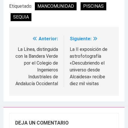
Etiquetado:
MANCOMUNIDAD
PISCINAS
SEQUIA
Anterior:
Siguiente:
Navegación
de
La Línea, distinguida
La II exposición de
con la Bandera Verde
astrofotografía
entradas
por el Colegio de
«Descubriendo el
Ingenieros
universo desde
Industriales de
Alcaidesa» recibe
Andalucía Occidental
diez mil visitas
DEJA UN COMENTARIO