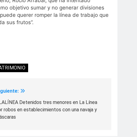
reño, Rocío Arrabal, que ha intentado
omo objetivo sumar y no generar divisiones
puede querer romper la línea de trabajo que
 sus frutos”.
ATRIMONIO
iguiente:
LALÍNEA Detenidos tres menores en La Línea
r robos en establecimientos con una navaja y
áscaras