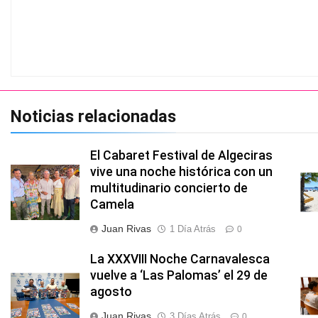
Noticias relacionadas
El Cabaret Festival de Algeciras
vive una noche histórica con un
multitudinario concierto de
Camela
Juan Rivas
1 Día Atrás
0
La XXXVIII Noche Carnavalesca
vuelve a ‘Las Palomas’ el 29 de
agosto
Juan Rivas
3 Días Atrás
0