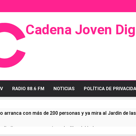
Cadena Joven Digi
 Radio Y Televisión
V
RADIO 88.6 FM
NOTICIAS
POLÍTICA DE PRIVACID
o arranca con más de 200 personas y ya mira al Jardín de la
ullo linense tras conquistar la élite del baloncesto