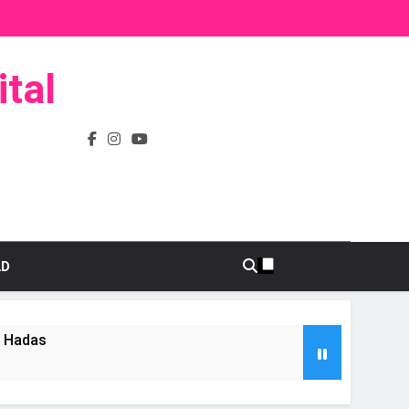
tal
AD
s Hadas