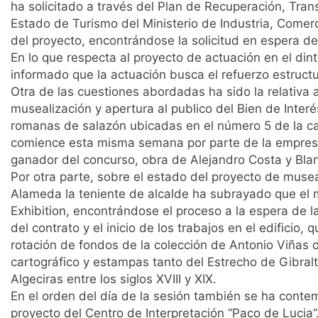
ha solicitado a través del Plan de Recuperación, Tran
Estado de Turismo del Ministerio de Industria, Comerci
del proyecto, encontrándose la solicitud en espera de
En lo que respecta al proyecto de actuación en el din
informado que la actuación busca el refuerzo estructur
Otra de las cuestiones abordadas ha sido la relativa 
musealización y apertura al publico del Bien de Interés
romanas de salazón ubicadas en el número 5 de la cal
comience esta misma semana por parte de la empresa
ganador del concurso, obra de Alejandro Costa y Blan
Por otra parte, sobre el estado del proyecto de museal
Alameda la teniente de alcalde ha subrayado que el 
Exhibition, encontrándose el proceso a la espera de l
del contrato y el inicio de los trabajos en el edifici
rotación de fondos de la colección de Antonio Viñas d
cartográfico y estampas tanto del Estrecho de Gibra
Algeciras entre los siglos XVIII y XIX.
En el orden del día de la sesión también se ha contem
proyecto del Centro de Interpretación “Paco de Lucia”. 