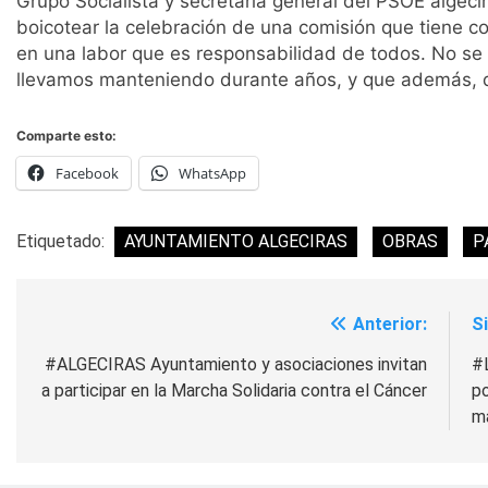
Grupo Socialista y secretaria general del PSOE algeci
boicotear la celebración de una comisión que tiene c
en una labor que es responsabilidad de todos. No se 
llevamos manteniendo durante años, y que además, da
Comparte esto:
Facebook
WhatsApp
Etiquetado:
AYUNTAMIENTO ALGECIRAS
OBRAS
P
Anterior:
S
Navegación
de
#ALGECIRAS Ayuntamiento y asociaciones invitan
#
a participar en la Marcha Solidaria contra el Cáncer
po
entradas
m