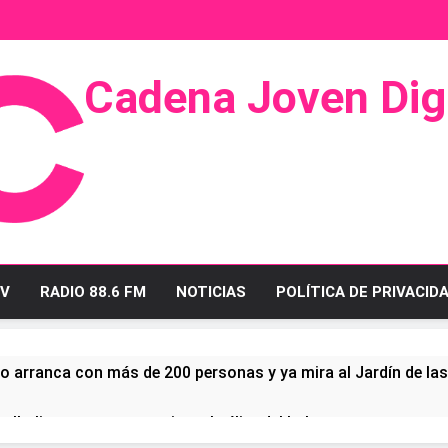
Cadena Joven Digi
 Radio Y Televisión
V
RADIO 88.6 FM
NOTICIAS
POLÍTICA DE PRIVACID
o arranca con más de 200 personas y ya mira al Jardín de la
ullo linense tras conquistar la élite del baloncesto