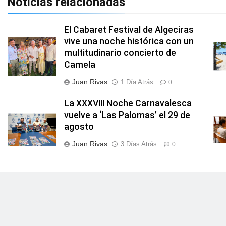
Noticias relacionadas
El Cabaret Festival de Algeciras
vive una noche histórica con un
multitudinario concierto de
Camela
Juan Rivas
1 Día Atrás
0
La XXXVIII Noche Carnavalesca
vuelve a ‘Las Palomas’ el 29 de
agosto
Juan Rivas
3 Días Atrás
0