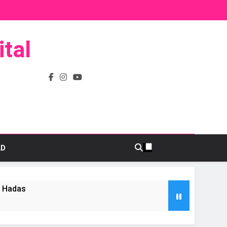
tal
AD
s Hadas