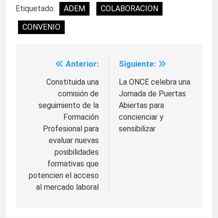
Etiquetado:
ADEM
COLABORACION
CONVENIO
Anterior:
Siguiente:
Navegación
de
Constituida una
La ONCE celebra una
comisión de
Jornada de Puertas
entradas
seguimiento de la
Abiertas para
Formación
concienciar y
Profesional para
sensibilizar
evaluar nuevas
posibilidades
formativas que
potencien el acceso
al mercado laboral