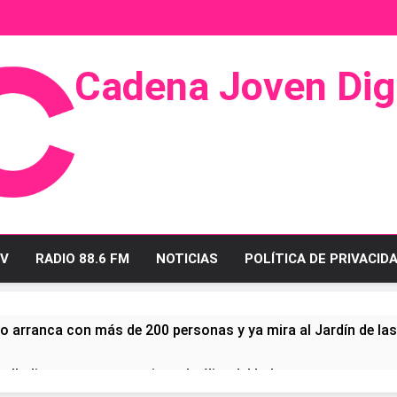
Cadena Joven Digi
 Radio Y Televisión
V
RADIO 88.6 FM
NOTICIAS
POLÍTICA DE PRIVACID
o arranca con más de 200 personas y ya mira al Jardín de la
ullo linense tras conquistar la élite del baloncesto