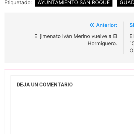
Etiquetado:
AYUNTAMIENTO SAN ROQUE
GUAD
Navegación
Anterior:
S
de
El jimenato Iván Merino vuelve a El
E
entradas
Hormiguero.
1
O
DEJA UN COMENTARIO