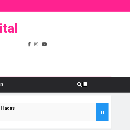
tal
AD
s Hadas