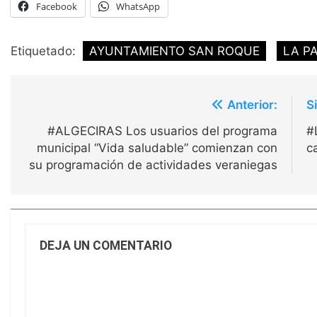
Facebook
WhatsApp
Etiquetado:
AYUNTAMIENTO SAN ROQUE
LA P
Navegación
Anterior:
S
de
#ALGECIRAS Los usuarios del programa
#
entradas
municipal “Vida saludable” comienzan con
c
su programación de actividades veraniegas
DEJA UN COMENTARIO