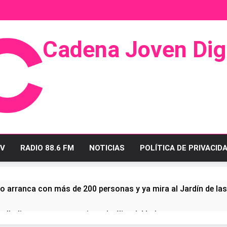
Cadena Joven Digi
 Radio Y Televisión
V
RADIO 88.6 FM
NOTICIAS
POLÍTICA DE PRIVACID
o arranca con más de 200 personas y ya mira al Jardín de la
ullo linense tras conquistar la élite del baloncesto