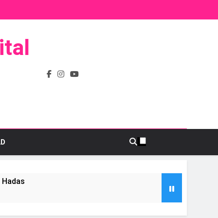
tal
AD
s Hadas