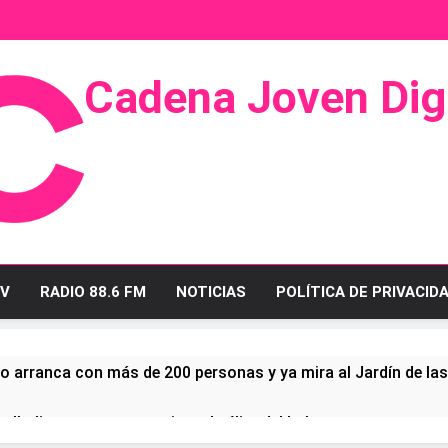
Cadena Joven Digi
 Radio Y Televisión
V
RADIO 88.6 FM
NOTICIAS
POLÍTICA DE PRIVACID
o arranca con más de 200 personas y ya mira al Jardín de la
ullo linense tras conquistar la élite del baloncesto