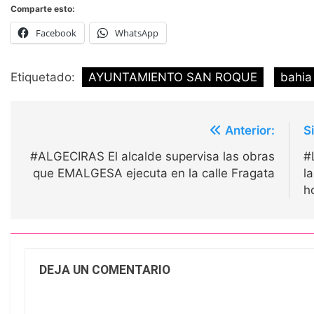
Comparte esto:
Facebook
WhatsApp
Etiquetado:
AYUNTAMIENTO SAN ROQUE
bahia
Navegación
Anterior:
S
de
#ALGECIRAS El alcalde supervisa las obras
#
entradas
que EMALGESA ejecuta en la calle Fragata
l
h
DEJA UN COMENTARIO