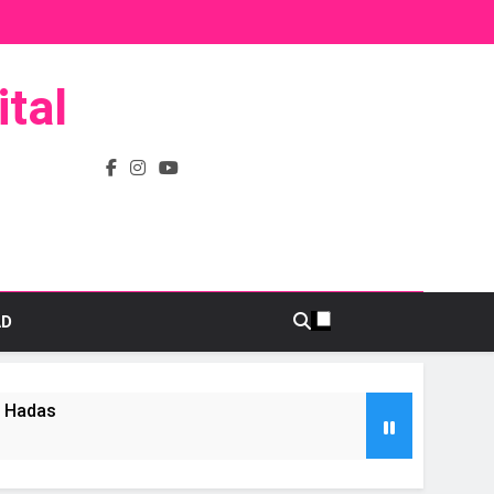
tal
AD
s Hadas