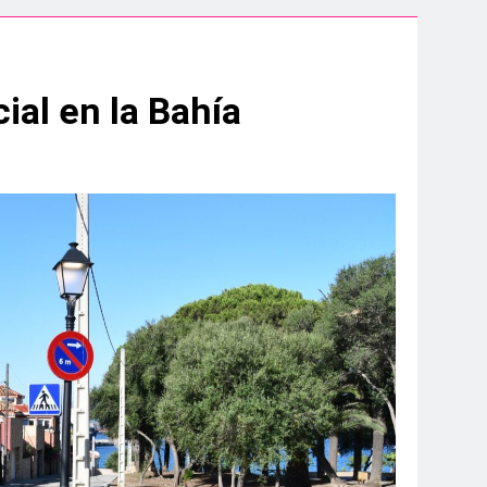
aidesa Marina Ocio y Shopping
ampeonato de España sub-19
al en la Bahía
.200 deportistas de 30 países
s infantiles del Parque Feria
 convenio de colaboración
a hasta el amanecer