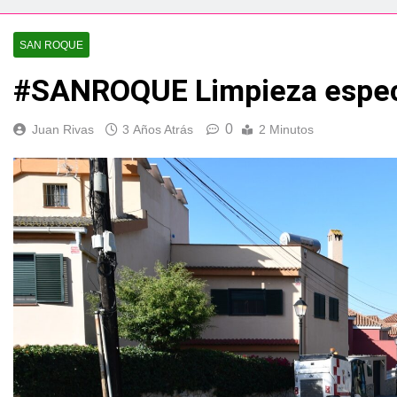
esidente de la APBA comprueban el avance de las obras de Alc
SAN ROQUE
e el circuito nacional de vóley playa tres estrellas y el C
#SANROQUE Limpieza especi
á el Campeonato de Europa de Beach Sprint 2026 con más de 1
0
Juan Rivas
3 Años Atrás
2 Minutos
 lleva a cabo trabajos de mejora y mantenimiento en las zona
s 2026 echa el cierre con éxito rotundo
 el Banco de Alimentos del Campo de Gibraltar renuevan su
ara despedir la feria. Ojo si vas a Santa Bárbara
e por todo lo alto: Antonio José, fuegos artificiales y músic