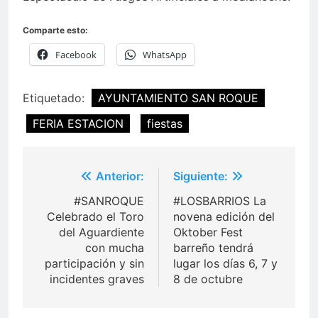
Comparte esto:
Facebook
WhatsApp
Etiquetado:
AYUNTAMIENTO SAN ROQUE
FERIA ESTACION
fiestas
Navegación
Anterior:
Siguiente:
de
#SANROQUE
#LOSBARRIOS La
entradas
Celebrado el Toro
novena edición del
del Aguardiente
Oktober Fest
con mucha
barreño tendrá
participación y sin
lugar los días 6, 7 y
incidentes graves
8 de octubre