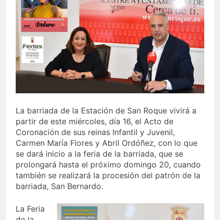
echa el cierre con éxito
rotundo
2 Semanas Atrás
La Mancomunidad y el
Banco de Alimentos del
Campo de Gibraltar renuevan
2 Semanas Atrás
su convenio de colaboración
Tráfico especial para
despedir la feria. Ojo si vas
a Santa Bárbara
2 Semanas Atrás
La feria se despide por todo
lo alto: Antonio José,
La barriada de la Estación de San Roque vivirá a
fuegos artificiales y música
2 Semanas Atrás
hasta el amanecer
partir de este miércoles, día 16, el Acto de
Coronación de sus reinas Infantil y Juvenil,
Carmen María Flores y Abril Ordóñez, con lo que
se dará inicio a la feria de la barriada, que se
prolongará hasta el próximo domingo 20, cuando
también se realizará la procesión del patrón de la
barriada, San Bernardo.
La Feria
de la