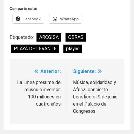
Comparte esto:
Facebook
WhatsApp
Etiquetado:
ARCGISA
OBRAS
PLAYA DE LEVANTE
playas
Anterior:
Siguiente:
Navegación
de
La Línea presume de
Música, solidaridad y
músculo inversor:
África: concierto
entradas
100 millones en
benéfico el 9 de junio
cuatro años
en el Palacio de
Congresos