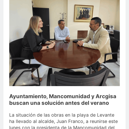
echa el cierre con éxito
rotundo
2 Semanas Atrás
La Mancomunidad y el
Banco de Alimentos del
Campo de Gibraltar renuevan
2 Semanas Atrás
su convenio de colaboración
Tráfico especial para
despedir la feria. Ojo si vas
a Santa Bárbara
2 Semanas Atrás
La feria se despide por todo
lo alto: Antonio José,
fuegos artificiales y música
2 Semanas Atrás
hasta el amanecer
Ayuntamiento, Mancomunidad y Arcgisa
buscan una solución antes del verano
La situación de las obras en la playa de Levante
ha llevado al alcalde, Juan Franco, a reunirse este
lunes con la presidenta de la Mancomunidad del