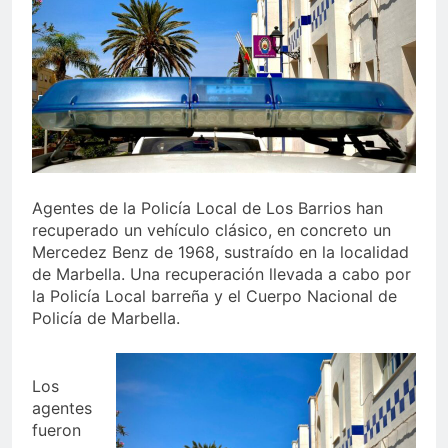
echa el cierre con éxito
rotundo
1 Semana Atrás
La Mancomunidad y el
Banco de Alimentos del
Campo de Gibraltar renuevan
1 Semana Atrás
su convenio de colaboración
Tráfico especial para
despedir la feria. Ojo si vas
a Santa Bárbara
2 Semanas Atrás
La feria se despide por todo
lo alto: Antonio José,
Agentes de la Policía Local de Los Barrios han
fuegos artificiales y música
recuperado un vehículo clásico, en concreto un
2 Semanas Atrás
hasta el amanecer
Mercedez Benz de 1968, sustraído en la localidad
de Marbella. Una recuperación llevada a cabo por
la Policía Local barreña y el Cuerpo Nacional de
Policía de Marbella.
Los
agentes
fueron