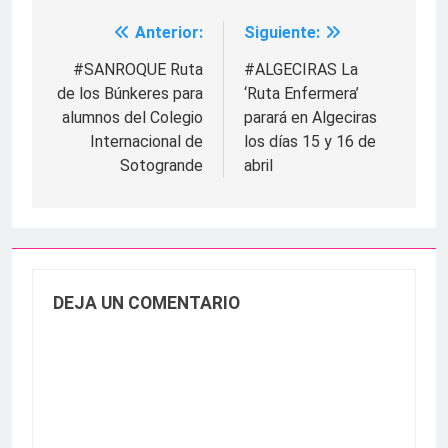
Anterior:
Siguiente:
Navegación
de
#SANROQUE Ruta
#ALGECIRAS La
de los Búnkeres para
‘Ruta Enfermera’
entradas
alumnos del Colegio
parará en Algeciras
Internacional de
los días 15 y 16 de
Sotogrande
abril
DEJA UN COMENTARIO