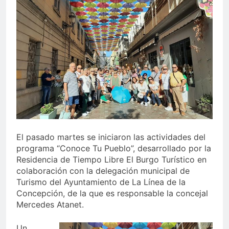
echa el cierre con éxito
rotundo
2 Semanas Atrás
La Mancomunidad y el
Banco de Alimentos del
Campo de Gibraltar renuevan
2 Semanas Atrás
su convenio de colaboración
Tráfico especial para
despedir la feria. Ojo si vas
a Santa Bárbara
2 Semanas Atrás
La feria se despide por todo
lo alto: Antonio José,
fuegos artificiales y música
2 Semanas Atrás
hasta el amanecer
El pasado martes se iniciaron las actividades del
programa “Conoce Tu Pueblo”, desarrollado por la
Residencia de Tiempo Libre El Burgo Turístico en
colaboración con la delegación municipal de
Turismo del Ayuntamiento de La Línea de la
Concepción, de la que es responsable la concejal
Mercedes Atanet.
Un