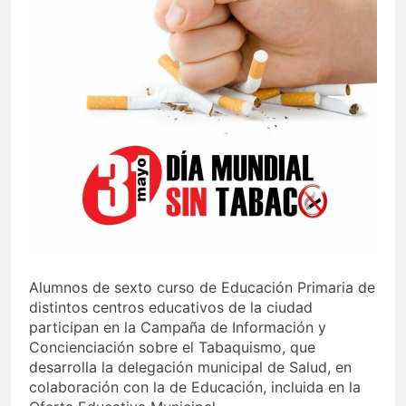
echa el cierre con éxito
rotundo
1 Semana Atrás
La Mancomunidad y el
Banco de Alimentos del
Campo de Gibraltar renuevan
1 Semana Atrás
su convenio de colaboración
Tráfico especial para
despedir la feria. Ojo si vas
a Santa Bárbara
2 Semanas Atrás
La feria se despide por todo
lo alto: Antonio José,
fuegos artificiales y música
2 Semanas Atrás
hasta el amanecer
Alumnos de sexto curso de Educación Primaria de
distintos centros educativos de la ciudad
participan en la Campaña de Información y
Concienciación sobre el Tabaquismo, que
desarrolla la delegación municipal de Salud, en
colaboración con la de Educación, incluida en la