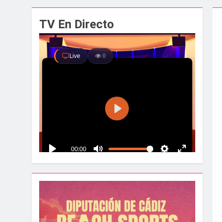
El alcalde y el pr
TV En Directo
1 Semana Atrás
Santa Bárbara acog
1 Semana Atrás
La Línea albergar
1 Semana Atrás
Parques y Jardines
1 Semana Atrás
La Velada y Fiesta
1 Semana Atrás
La Mancomunidad y
1 Semana Atrás
Tráfico especial p
2 Semanas Atrás
La feria se despid
2 Semanas Atrás