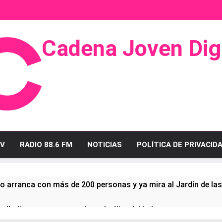
Cadena Joven Digi
 Radio Y Televisión
V
RADIO 88.6 FM
NOTICIAS
POLÍTICA DE PRIVACID
o arranca con más de 200 personas y ya mira al Jardín de la
ullo linense tras conquistar la élite del baloncesto