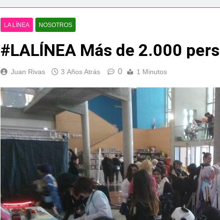
esidente de la APBA comprueban el avance de las obras de Alc
LA LÍNEA
NOSOTROS
e el circuito nacional de vóley playa tres estrellas y el C
á el Campeonato de Europa de Beach Sprint 2026 con más de 1
0
Juan Rivas
3 Años Atrás
1 Minutos
 lleva a cabo trabajos de mejora y mantenimiento en las zona
s 2026 echa el cierre con éxito rotundo
 el Banco de Alimentos del Campo de Gibraltar renuevan su
ara despedir la feria. Ojo si vas a Santa Bárbara
e por todo lo alto: Antonio José, fuegos artificiales y músic