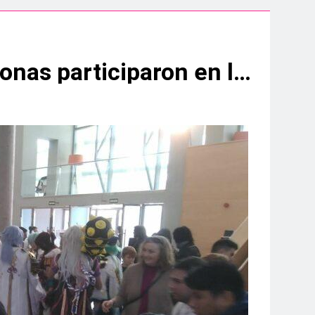
aidesa Marina Ocio y Shopping
ampeonato de España sub-19
#LALÍNEA Más de 2.000 personas participaron en la sexta edición del “Güinter is Cómic”
.200 deportistas de 30 países
s infantiles del Parque Feria
 convenio de colaboración
a hasta el amanecer