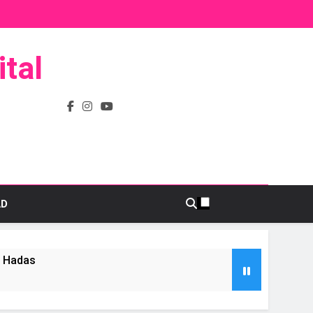
tal
AD
s Hadas