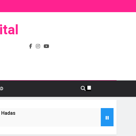
tal
AD
s Hadas