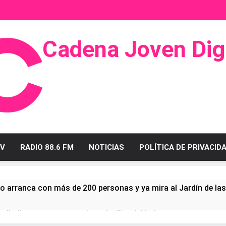
Cadena Joven Digi
 Radio Y Televisión
V
RADIO 88.6 FM
NOTICIAS
POLÍTICA DE PRIVACID
o arranca con más de 200 personas y ya mira al Jardín de la
ullo linense tras conquistar la élite del baloncesto