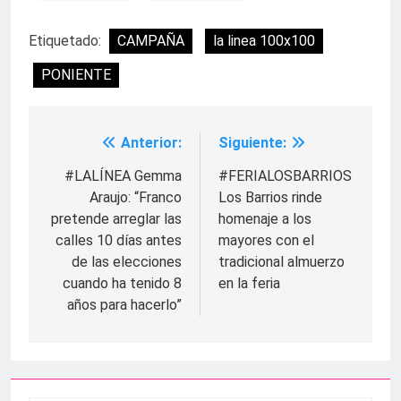
Etiquetado:
CAMPAÑA
la linea 100x100
PONIENTE
Anterior:
Siguiente:
Navegación
de
#LALÍNEA Gemma
#FERIALOSBARRIOS
Araujo: “Franco
Los Barrios rinde
entradas
pretende arreglar las
homenaje a los
calles 10 días antes
mayores con el
de las elecciones
tradicional almuerzo
cuando ha tenido 8
en la feria
años para hacerlo”