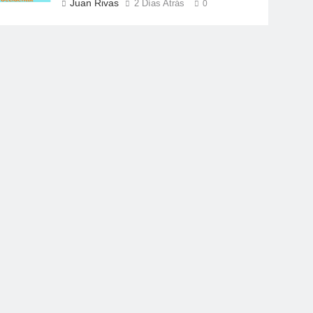
Juan Rivas
2 Días Atrás
0