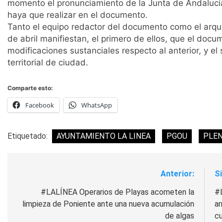
momento el pronunciamiento de la Junta de Andalucía
haya que realizar en el documento.
Tanto el equipo redactor del documento como el arqui
de abril manifiestan, el primero de ellos, que el doc
modificaciones sustanciales respecto al anterior, y e
territorial de ciudad.
Comparte esto:
Facebook
WhatsApp
Etiquetado:
AYUNTAMIENTO LA LINEA
PGOU
PLE
Anterior:
S
Navegación
de
#LALÍNEA Operarios de Playas acometen la
#
limpieza de Poniente ante una nueva acumulación
ar
entradas
de algas
cu