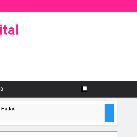
tal
AD
s Hadas