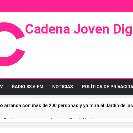
Cadena Joven Digi
 Radio Y Televisión
V
RADIO 88.6 FM
NOTICIAS
POLÍTICA DE PRIVACID
o arranca con más de 200 personas y ya mira al Jardín de la
ullo linense tras conquistar la élite del baloncesto