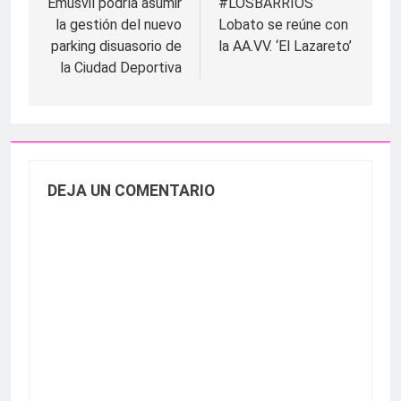
de
Emusvil podría asumir
#LOSBARRIOS
la gestión del nuevo
Lobato se reúne con
entradas
parking disuasorio de
la AA.VV. ‘El Lazareto’
la Ciudad Deportiva
DEJA UN COMENTARIO