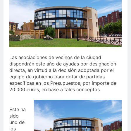
echa el cierre con éxito
rotundo
2 Semanas Atrás
La Mancomunidad y el
Banco de Alimentos del
Campo de Gibraltar renuevan
2 Semanas Atrás
su convenio de colaboración
Tráfico especial para
despedir la feria. Ojo si vas
a Santa Bárbara
2 Semanas Atrás
La feria se despide por todo
Las asociaciones de vecinos de la ciudad
lo alto: Antonio José,
dispondrán este año de ayudas por designación
fuegos artificiales y música
2 Semanas Atrás
directa, en virtud a la decisión adoptada por el
hasta el amanecer
equipo de gobierno para dotar de partidas
específicas en los Presupuestos, por importe de
20.000 euros, en base a tales conceptos.
Este ha
sido
uno de
los