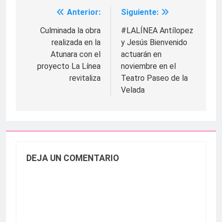
Anterior:
Siguiente:
Navegación
de
Culminada la obra
#LALÍNEA Antílopez
realizada en la
y Jesús Bienvenido
entradas
Atunara con el
actuarán en
proyecto La Línea
noviembre en el
revitaliza
Teatro Paseo de la
Velada
DEJA UN COMENTARIO