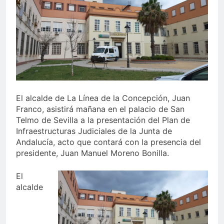
echa el cierre con éxito
rotundo
1 Semana Atrás
La Mancomunidad y el
Banco de Alimentos del
Campo de Gibraltar renuevan
1 Semana Atrás
su convenio de colaboración
Tráfico especial para
despedir la feria. Ojo si vas
a Santa Bárbara
2 Semanas Atrás
La feria se despide por todo
El alcalde de La Línea de la Concepción, Juan
lo alto: Antonio José,
Franco, asistirá mañana en el palacio de San
fuegos artificiales y música
2 Semanas Atrás
Telmo de Sevilla a la presentación del Plan de
hasta el amanecer
Infraestructuras Judiciales de la Junta de
Andalucía, acto que contará con la presencia del
presidente, Juan Manuel Moreno Bonilla.
El
alcalde