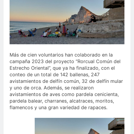
echa el cierre con éxito
rotundo
2 Semanas Atrás
La Mancomunidad y el
Banco de Alimentos del
Campo de Gibraltar renuevan
2 Semanas Atrás
su convenio de colaboración
Tráfico especial para
despedir la feria. Ojo si vas
a Santa Bárbara
2 Semanas Atrás
Más de cien voluntarios han colaborado en la
La feria se despide por todo
campaña 2023 del proyecto “Rorcual Común del
lo alto: Antonio José,
fuegos artificiales y música
Estrecho Oriental”, que ya ha finalizado, con el
2 Semanas Atrás
hasta el amanecer
conteo de un total de 142 ballenas, 247
avistamientos de delfín común, 32 de delfín mular
y uno de orca. Además, se realizaron
avistamientos de aves como pardela cenicienta,
pardela balear, charranes, alcatraces, moritos,
flamencos y una gran variedad de rapaces.