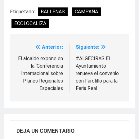
Etiquetado:
BALLENAS
CAMPAÑA
ECOLOCALIZA
Anterior:
Siguiente:
Navegación
de
El alcalde expone en
#ALGECIRAS El
la ‘Conferencia
Ayuntamiento
entradas
Internacional sobre
renueva el convenio
Planes Regionales
con Farolillo para la
Especiales
Feria Real
DEJA UN COMENTARIO