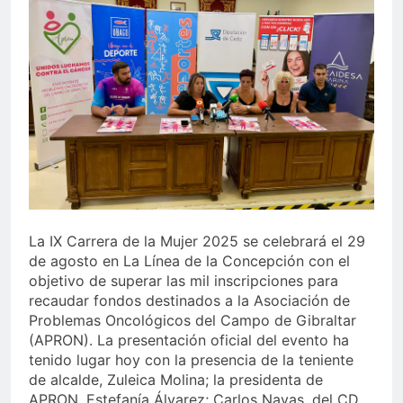
echa el cierre con éxito
rotundo
2 Semanas Atrás
La Mancomunidad y el
Banco de Alimentos del
Campo de Gibraltar renuevan
2 Semanas Atrás
su convenio de colaboración
Tráfico especial para
despedir la feria. Ojo si vas
a Santa Bárbara
2 Semanas Atrás
La feria se despide por todo
lo alto: Antonio José,
fuegos artificiales y música
2 Semanas Atrás
hasta el amanecer
La IX Carrera de la Mujer 2025 se celebrará el 29
de agosto en La Línea de la Concepción con el
objetivo de superar las mil inscripciones para
recaudar fondos destinados a la Asociación de
Problemas Oncológicos del Campo de Gibraltar
(APRON). La presentación oficial del evento ha
tenido lugar hoy con la presencia de la teniente
de alcalde, Zuleica Molina; la presidenta de
APRON, Estefanía Álvarez; Carlos Navas, del CD