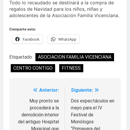
Todo lo recaudado se destinará a la compra de
regalos de Navidad para los niños, niñas y
adolescentes de la Asociación Familia Vicenciana.
Comparte esto:
Facebook
WhatsApp
Etiquetado:
ASOCIACION FAMILIA VICENCIANA
CENTRO CONTIGO
FITNESS
Anterior:
Siguiente:
Navegación
de
Muy pronto se
Dos espectáculos en
procederá a la
mayo para el IV
entradas
demolición interior
Festival de
del antiguo Hospital
Monólogos
Municipal que
“Primavera del