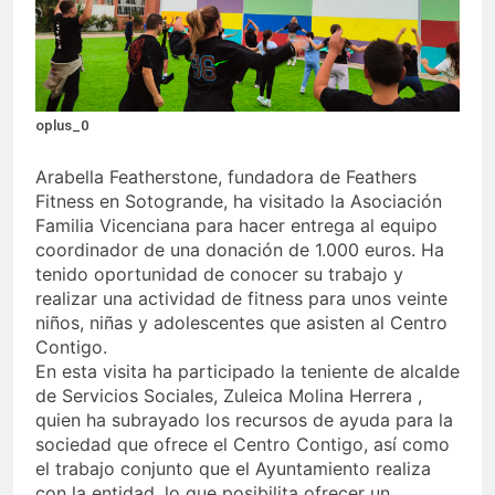
echa el cierre con éxito
rotundo
2 Semanas Atrás
La Mancomunidad y el
Banco de Alimentos del
Campo de Gibraltar renuevan
2 Semanas Atrás
su convenio de colaboración
oplus_0
Tráfico especial para
despedir la feria. Ojo si vas
Arabella Featherstone, fundadora de Feathers
a Santa Bárbara
2 Semanas Atrás
Fitness en Sotogrande, ha visitado la Asociación
La feria se despide por todo
Familia Vicenciana para hacer entrega al equipo
lo alto: Antonio José,
coordinador de una donación de 1.000 euros. Ha
fuegos artificiales y música
2 Semanas Atrás
hasta el amanecer
tenido oportunidad de conocer su trabajo y
realizar una actividad de fitness para unos veinte
niños, niñas y adolescentes que asisten al Centro
Contigo.
En esta visita ha participado la teniente de alcalde
de Servicios Sociales, Zuleica Molina Herrera ,
quien ha subrayado los recursos de ayuda para la
sociedad que ofrece el Centro Contigo, así como
el trabajo conjunto que el Ayuntamiento realiza
con la entidad, lo que posibilita ofrecer un