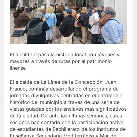
echa el cierre con éxito
rotundo
2 Semanas Atrás
La Mancomunidad y el
Banco de Alimentos del
Campo de Gibraltar renuevan
2 Semanas Atrás
su convenio de colaboración
Tráfico especial para
despedir la feria. Ojo si vas
a Santa Bárbara
2 Semanas Atrás
El alcalde repasa la historia local con jóvenes y
La feria se despide por todo
mayores a través de rutas por el patrimonio
lo alto: Antonio José,
linense
fuegos artificiales y música
2 Semanas Atrás
hasta el amanecer
El alcalde de La Línea de la Concepción, Juan
Franco, continúa desarrollando el programa de
jornadas divulgativas centradas en el patrimonio
histórico del municipio a través de una serie de
visitas guiadas por los enclaves más significativos
de la ciudad. Durante las últimas semanas, estas
sesiones han contado con la participación activa
de estudiantes de Bachillerato de los Institutos de
Enseñanza Secundaria Mediterráneo y Mar de