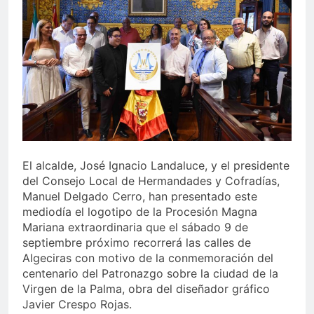
echa el cierre con éxito
rotundo
2 Semanas Atrás
La Mancomunidad y el
Banco de Alimentos del
Campo de Gibraltar renuevan
2 Semanas Atrás
su convenio de colaboración
Tráfico especial para
despedir la feria. Ojo si vas
a Santa Bárbara
2 Semanas Atrás
La feria se despide por todo
lo alto: Antonio José,
fuegos artificiales y música
2 Semanas Atrás
El alcalde, José Ignacio Landaluce, y el presidente
hasta el amanecer
del Consejo Local de Hermandades y Cofradías,
Manuel Delgado Cerro, han presentado este
mediodía el logotipo de la Procesión Magna
Mariana extraordinaria que el sábado 9 de
septiembre próximo recorrerá las calles de
Algeciras con motivo de la conmemoración del
centenario del Patronazgo sobre la ciudad de la
Virgen de la Palma, obra del diseñador gráfico
Javier Crespo Rojas.