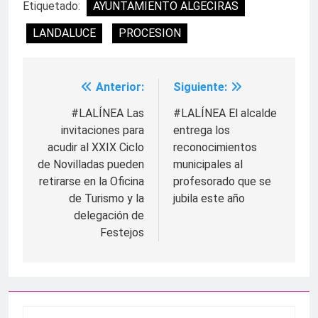
Etiquetado:
AYUNTAMIENTO ALGECIRAS
LANDALUCE
PROCESION
Anterior:
Siguiente:
Navegación
de
#LALÍNEA Las
#LALÍNEA El alcalde
invitaciones para
entrega los
entradas
acudir al XXIX Ciclo
reconocimientos
de Novilladas pueden
municipales al
retirarse en la Oficina
profesorado que se
de Turismo y la
jubila este año
delegación de
Festejos