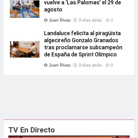
vuelve a ‘Las Palomas’ el 29 de
agosto
Juan Rivas
3 días atrás
0
Landaluce felicita al piragüista
algecireño Gonzalo Granados
tras proclamarse subcampeón
de España de Sprint Olímpico
Juan Rivas
3 días atrás
0
TV En Directo