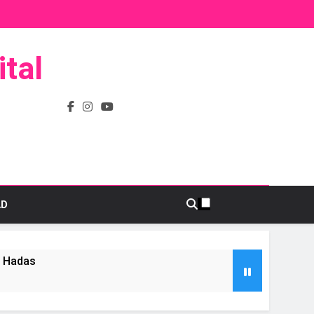
tal
AD
s Hadas