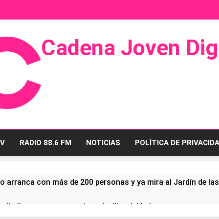
Cadena Joven Digi
 Radio Y Televisión
V
RADIO 88.6 FM
NOTICIAS
POLÍTICA DE PRIVACID
o arranca con más de 200 personas y ya mira al Jardín de la
ullo linense tras conquistar la élite del baloncesto