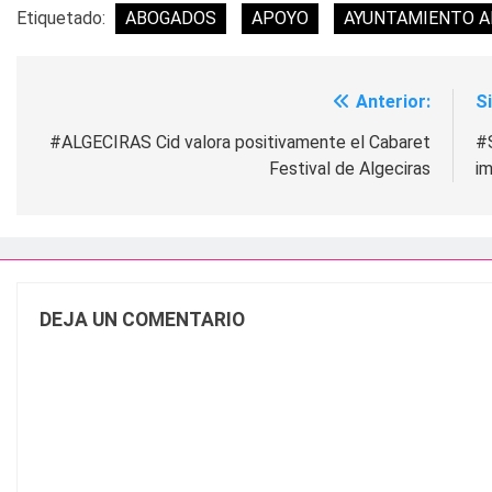
Etiquetado:
ABOGADOS
APOYO
AYUNTAMIENTO A
Anterior:
S
Navegación
de
#ALGECIRAS Cid valora positivamente el Cabaret
#
Festival de Algeciras
i
entradas
DEJA UN COMENTARIO