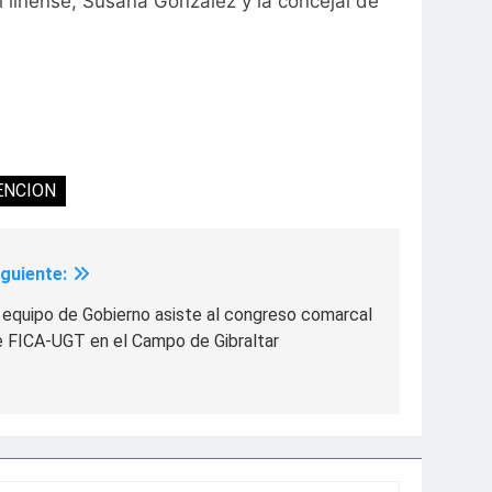
l linense, Susana González y la concejal de
ENCION
iguiente:
 equipo de Gobierno asiste al congreso comarcal
e FICA-UGT en el Campo de Gibraltar