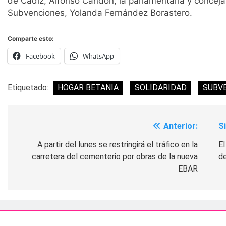
de Cádiz, Alfonso Candón, la parlamentaria y conceja
Subvenciones, Yolanda Fernández Borastero.
Comparte esto:
Facebook
WhatsApp
Etiquetado:
HOGAR BETANIA
SOLIDARIDAD
SUBV
Anterior:
S
Navegación
de
A partir del lunes se restringirá el tráfico en la
El
carretera del cementerio por obras de la nueva
d
entradas
EBAR