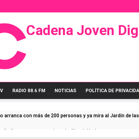
Cadena Joven Digi
 Radio Y Televisión
V
RADIO 88.6 FM
NOTICIAS
POLÍTICA DE PRIVACID
o arranca con más de 200 personas y ya mira al Jardín de la
ullo linense tras conquistar la élite del baloncesto