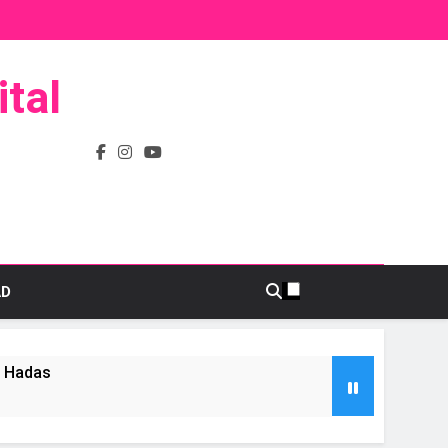
tal
AD
s Hadas