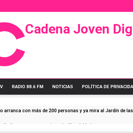
Cadena Joven Digi
 Radio Y Televisión
V
RADIO 88.6 FM
NOTICIAS
POLÍTICA DE PRIVACID
o arranca con más de 200 personas y ya mira al Jardín de la
ullo linense tras conquistar la élite del baloncesto