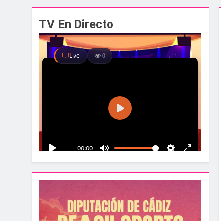
El alcalde y el pr
TV En Directo
1 Semana Atrás
Santa Bárbara acog
1 Semana Atrás
La Línea albergar
1 Semana Atrás
Parques y Jardines
2 Semanas Atrás
La Velada y Fiesta
2 Semanas Atrás
La Mancomunidad y
2 Semanas Atrás
Tráfico especial p
2 Semanas Atrás
La feria se despid
2 Semanas Atrás