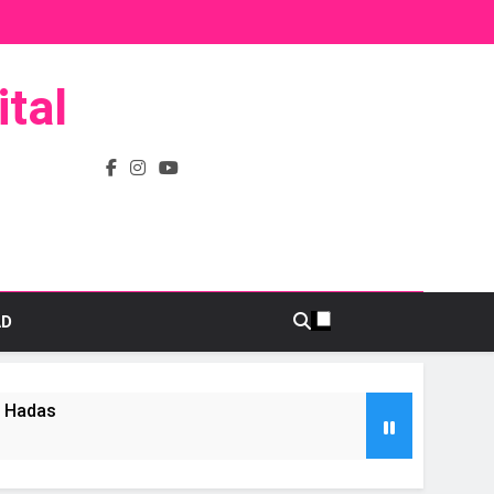
tal
AD
s Hadas