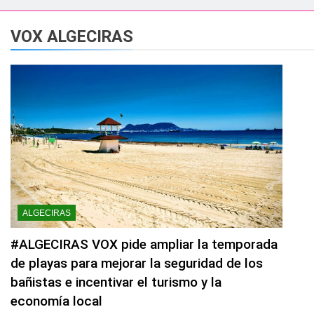
esidente de la APBA comprueban el avance de las obras de Alc
VOX ALGECIRAS
e el circuito nacional de vóley playa tres estrellas y el C
á el Campeonato de Europa de Beach Sprint 2026 con más de 1
 lleva a cabo trabajos de mejora y mantenimiento en las zona
s 2026 echa el cierre con éxito rotundo
 el Banco de Alimentos del Campo de Gibraltar renuevan su
ALGECIRAS
ara despedir la feria. Ojo si vas a Santa Bárbara
#ALGECIRAS VOX pide ampliar la temporada
de playas para mejorar la seguridad de los
e por todo lo alto: Antonio José, fuegos artificiales y músic
bañistas e incentivar el turismo y la
economía local