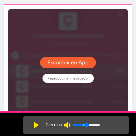
volume_down
play_arrow
Directo