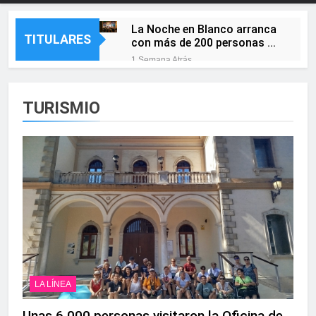
La Noche en Blanco arranca
TITULARES
con más de 200 personas y
ya mira al Jardín de las
1 Semana Atrás
Hadas
Lourdes Pérez, orgullo
linense tras conquistar la
élite del baloncesto
TURISMIO
1 Semana Atrás
El alcalde y el presidente de
la APBA comprueban el
avance de las obras de
1 Semana Atrás
Alcaidesa Marina Ocio y
Santa Bárbara acoge el
Shopping
circuito nacional de vóley
playa tres estrellas y el
1 Semana Atrás
Campeonato de España sub-
La Línea albergará el
19
Campeonato de Europa de
Beach Sprint 2026 con más
1 Semana Atrás
de 1.200 deportistas de 30
Parques y Jardines lleva a
países
cabo trabajos de mejora y
LA LÍNEA
mantenimiento en las zonas
2 Semanas Atrás
infantiles del Parque Feria
La Velada y Fiestas 2026
Unas 6.000 personas visitaron la Oficina de