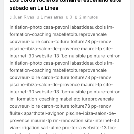
echa el cierre con éxito
sábado en La Línea
rotundo
2 Semanas Atrás
La Mancomunidad y el
Juan Rivas
1 mes atrás
0
2 minutos
Banco de Alimentos del
initiation-photo casa-pavoni labastideauxbois lm-
Campo de Gibraltar renuevan
2 Semanas Atrás
su convenio de colaboración
formation-coaching mabelletoitureprovencale
Tráfico especial para
couvreur-loire caron-toiture toiture78 pp-renov
despedir la feria. Ojo si vas
a Santa Bárbara
piscine-ibiza-salon-de-provence maurel-tp site-
2 Semanas Atrás
internet-30 website-13 fbc-nuisible peinture-chiron
La feria se despide por todo
lo alto: Antonio José,
initiation-photo casa-pavoni labastideauxbois lm-
fuegos artificiales y música
2 Semanas Atrás
formation-coaching mabelletoitureprovencale
hasta el amanecer
couvreur-loire caron-toiture toiture78 pp-renov
piscine-ibiza-salon-de-provence maurel-tp site-
internet-30 website-13 fbc-nuisible peinture-chiron
lm-formation-coaching mabelletoitureprovencale
couvreur-loire caron-toiture toiture78 pp-renov
fluitek aparthotel-avignon piscine-ibiza-salon-de-
provence maurel-tp rm-renovation site-internet-30
vian-irrigation sarl-ulme pro-terra website-13 fbc-