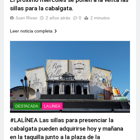
echa el cierre con éxito
sillas para la cabalgata.
rotundo
2 Semanas Atrás
La Mancomunidad y el
Juan Rivas
2 años atrás
0
2 minutos
Banco de Alimentos del
Campo de Gibraltar renuevan
Leer noticia completa
2 Semanas Atrás
su convenio de colaboración
Tráfico especial para
despedir la feria. Ojo si vas
a Santa Bárbara
2 Semanas Atrás
La feria se despide por todo
lo alto: Antonio José,
fuegos artificiales y música
2 Semanas Atrás
hasta el amanecer
DESTACADA
LA LÍNEA
#LALÍNEA Las sillas para presenciar la
cabalgata pueden adquirirse hoy y mañana
en la taquilla junto a la plaza de la