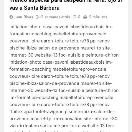
echa el cierre con éxito
vas a Santa Bárbara
rotundo
2 Semanas Atrás
La Mancomunidad y el Banco
Juan Rivas
2 semanas atrás
0
2 minutos
de Alimentos del Campo de
initiation-photo casa-pavoni labastideauxbois lm-
Gibraltar renuevan su
2 Semanas Atrás
convenio de colaboración
formation-coaching mabelletoitureprovencale
Tráfico especial para
couvreur-loire caron-toiture toiture78 pp-renov
despedir la feria. Ojo si vas
a Santa Bárbara
piscine-ibiza-salon-de-provence maurel-tp site-
2 Semanas Atrás
internet-30 website-13 fbc-nuisible peinture-chiron
La feria se despide por todo
lo alto: Antonio José, fuegos
initiation-photo casa-pavoni labastideauxbois lm-
artificiales y música hasta el
2 Semanas Atrás
formation-coaching mabelletoitureprovencale
amanecer
couvreur-loire caron-toiture toiture78 pp-renov
piscine-ibiza-salon-de-provence maurel-tp site-
internet-30 website-13 fbc-nuisible peinture-chiron
lm-formation-coaching mabelletoitureprovencale
couvreur-loire caron-toiture toiture78 pp-renov
fluitek aparthotel-avignon piscine-ibiza-salon-de-
provence maurel-tp rm-renovation site-internet-30
vian-irrigation sarl-ulme pro-terra website-13 fbc-