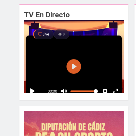
El alcalde y el pr
TV En Directo
1 Semana Atrás
Santa Bárbara acog
1 Semana Atrás
La Línea albergar
1 Semana Atrás
Parques y Jardines
2 Semanas Atrás
La Velada y Fiesta
2 Semanas Atrás
La Mancomunidad y
2 Semanas Atrás
Tráfico especial p
2 Semanas Atrás
La feria se despid
2 Semanas Atrás