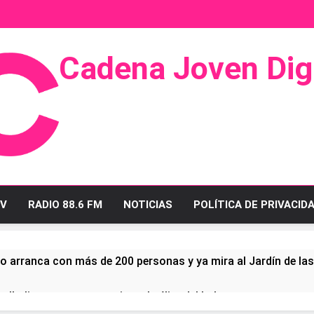
Cadena Joven Digi
 Radio Y Televisión
V
RADIO 88.6 FM
NOTICIAS
POLÍTICA DE PRIVACID
o arranca con más de 200 personas y ya mira al Jardín de la
ullo linense tras conquistar la élite del baloncesto