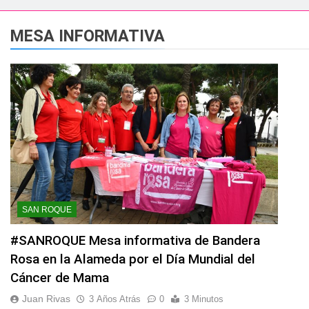
esidente de la APBA comprueban el avance de las obras de Alc
MESA INFORMATIVA
e el circuito nacional de vóley playa tres estrellas y el C
á el Campeonato de Europa de Beach Sprint 2026 con más de 1
 lleva a cabo trabajos de mejora y mantenimiento en las zona
s 2026 echa el cierre con éxito rotundo
 el Banco de Alimentos del Campo de Gibraltar renuevan su
SAN ROQUE
ara despedir la feria. Ojo si vas a Santa Bárbara
#SANROQUE Mesa informativa de Bandera
Rosa en la Alameda por el Día Mundial del
e por todo lo alto: Antonio José, fuegos artificiales y músic
Cáncer de Mama
Juan Rivas
3 Años Atrás
0
3 Minutos