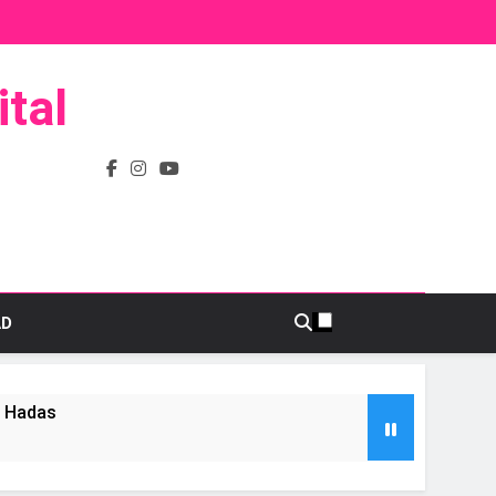
tal
AD
s Hadas