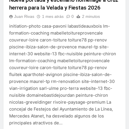
echa el cierre con éxito
herrera para la Velada y Fiestas 2026
rotundo
2 Semanas Atrás
La Mancomunidad y el
Juan Rivas
1 mes atrás
0
2 minutos
Banco de Alimentos del
initiation-photo casa-pavoni labastideauxbois lm-
Campo de Gibraltar renuevan
2 Semanas Atrás
su convenio de colaboración
formation-coaching mabelletoitureprovencale
Tráfico especial para
couvreur-loire caron-toiture toiture78 pp-renov
despedir la feria. Ojo si vas
a Santa Bárbara
piscine-ibiza-salon-de-provence maurel-tp site-
2 Semanas Atrás
internet-30 website-13 fbc-nuisible peinture-chiron
La feria se despide por todo
lo alto: Antonio José,
lm-formation-coaching mabelletoitureprovencale
fuegos artificiales y música
2 Semanas Atrás
couvreur-loire caron-toiture toiture78 pp-renov
hasta el amanecer
fluitek aparthotel-avignon piscine-ibiza-salon-de-
provence maurel-tp rm-renovation site-internet-30
vian-irrigation sarl-ulme pro-terra website-13 fbc-
nuisible domainebastidejourdan peinture-chiron
nicolas-greveldinger rivoire-paysage-premium La
concejal de Festejos del Ayuntamiento de La Línea,
Mercedes Atanet, ha desvelado algunos de los
principales atractivos de…