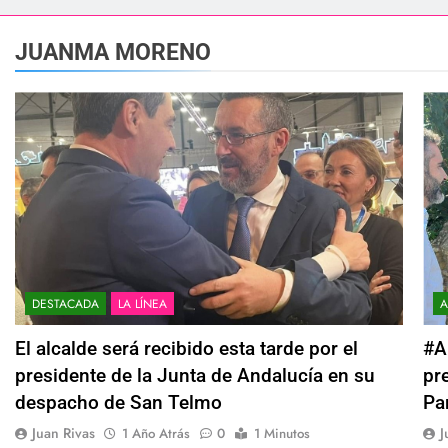
esidente de la APBA comprueban el avance de las obras de Alc
JUANMA MORENO
e el circuito nacional de vóley playa tres estrellas y el Cam
á el Campeonato de Europa de Beach Sprint 2026 con más de 1.
 lleva a cabo trabajos de mejora y mantenimiento en las zonas
s 2026 echa el cierre con éxito rotundo
 el Banco de Alimentos del Campo de Gibraltar renuevan su 
DESTACADA
LA LÍNEA
A
ra despedir la feria. Ojo si vas a Santa Bárbara
El alcalde será recibido esta tarde por el
#A
presidente de la Junta de Andalucía en su
pr
 por todo lo alto: Antonio José, fuegos artificiales y música h
despacho de San Telmo
Pa
Juan Rivas
J
1 Año Atrás
0
1 Minutos