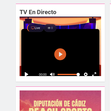
El alcalde y el pr
TV En Directo
1 Semana Atrás
Santa Bárbara acog
1 Semana Atrás
La Línea albergar
1 Semana Atrás
Parques y Jardines
1 Semana Atrás
La Velada y Fiesta
1 Semana Atrás
La Mancomunidad y
1 Semana Atrás
Tráfico especial pa
2 Semanas Atrás
La feria se despide
2 Semanas Atrás