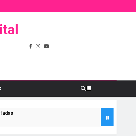
tal
D
 Hadas