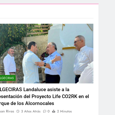
aidesa Marina Ocio y Shopping
peonato de España sub-19
200 deportistas de 30 países
 infantiles del Parque Feria
convenio de colaboración
LGECIRAS
LGECIRAS Landaluce asiste a la
esentación del Proyecto Life CO2RK en el
asta el amanecer
rque de los Alcornocales
uan Rivas
3 Años Atrás
0
2 Minutos