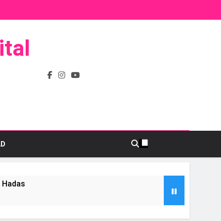
tal
AD
s Hadas