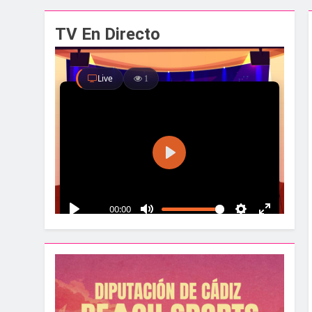
El alcalde y el pr
TV En Directo
1 Semana Atrás
Santa Bárbara acog
1 Semana Atrás
La Línea albergar
1 Semana Atrás
Parques y Jardines
2 Semanas Atrás
La Velada y Fiesta
2 Semanas Atrás
La Mancomunidad y
2 Semanas Atrás
Tráfico especial p
2 Semanas Atrás
La feria se despid
2 Semanas Atrás