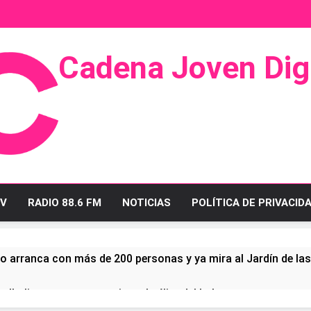
Cadena Joven Digi
 Radio Y Televisión
V
RADIO 88.6 FM
NOTICIAS
POLÍTICA DE PRIVACID
o arranca con más de 200 personas y ya mira al Jardín de la
ullo linense tras conquistar la élite del baloncesto