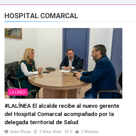
esidente de la APBA comprueban el avance de las obras de Alc
HOSPITAL COMARCAL
e el circuito nacional de vóley playa tres estrellas y el C
á el Campeonato de Europa de Beach Sprint 2026 con más de 1
 lleva a cabo trabajos de mejora y mantenimiento en las zona
s 2026 echa el cierre con éxito rotundo
 el Banco de Alimentos del Campo de Gibraltar renuevan su
LA LÍNEA
ara despedir la feria. Ojo si vas a Santa Bárbara
#LALÍNEA El alcalde recibe al nuevo gerente
del Hospital Comarcal acompañado por la
e por todo lo alto: Antonio José, fuegos artificiales y músic
delegada territorial de Salud
Juan Rivas
3 Años Atrás
0
2 Minutos