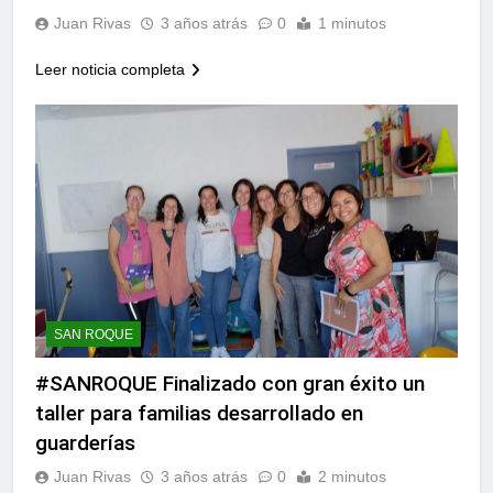
Juan Rivas
3 años atrás
0
1 minutos
Leer noticia completa
SAN ROQUE
#SANROQUE Finalizado con gran éxito un
taller para familias desarrollado en
guarderías
Juan Rivas
3 años atrás
0
2 minutos