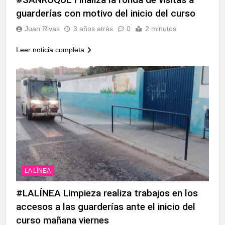
echa el cierre con éxito
guarderías con motivo del inicio del curso
rotundo
2 Semanas Atrás
La Mancomunidad y el
Juan Rivas
3 años atrás
0
2 minutos
Banco de Alimentos del
Campo de Gibraltar renuevan
Leer noticia completa
2 Semanas Atrás
su convenio de colaboración
Tráfico especial para
despedir la feria. Ojo si vas
a Santa Bárbara
2 Semanas Atrás
La feria se despide por todo
lo alto: Antonio José,
fuegos artificiales y música
2 Semanas Atrás
hasta el amanecer
LA LÍNEA
#LALÍNEA Limpieza realiza trabajos en los
accesos a las guarderías ante el inicio del
curso mañana viernes