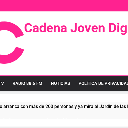
Cadena Joven Digi
 Radio Y Televisión
TV
RADIO 88.6 FM
NOTICIAS
POLÍTICA DE PRIVACIDA
o arranca con más de 200 personas y ya mira al Jardín de las
llo linense tras conquistar la élite del baloncesto