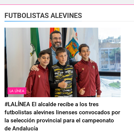
esidente de la APBA comprueban el avance de las obras de Alc
FUTBOLISTAS ALEVINES
e el circuito nacional de vóley playa tres estrellas y el Cam
á el Campeonato de Europa de Beach Sprint 2026 con más de 1.
 lleva a cabo trabajos de mejora y mantenimiento en las zonas
s 2026 echa el cierre con éxito rotundo
 el Banco de Alimentos del Campo de Gibraltar renuevan su 
LA LÍNEA
ra despedir la feria. Ojo si vas a Santa Bárbara
#LALÍNEA El alcalde recibe a los tres
futbolistas alevines linenses convocados por
 por todo lo alto: Antonio José, fuegos artificiales y música h
la selección provincial para el campeonato
de Andalucía