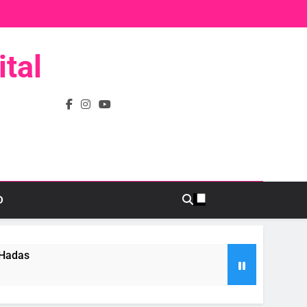
tal
D
 Hadas