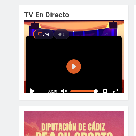
El alcalde y el pr
TV En Directo
1 Semana Atrás
Santa Bárbara acog
1 Semana Atrás
La Línea albergar
1 Semana Atrás
Parques y Jardines
2 Semanas Atrás
La Velada y Fiesta
2 Semanas Atrás
La Mancomunidad y
2 Semanas Atrás
Tráfico especial pa
2 Semanas Atrás
La feria se despide
2 Semanas Atrás