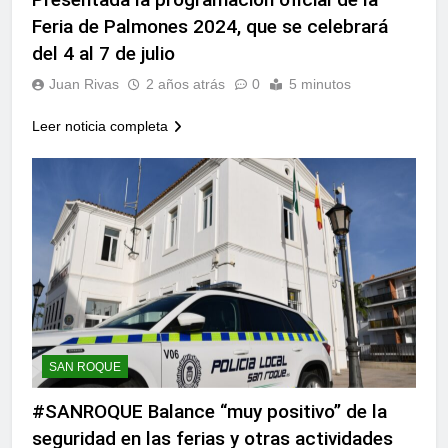
echa el cierre con éxito
Feria de Palmones 2024, que se celebrará
rotundo
2 Semanas Atrás
del 4 al 7 de julio
La Mancomunidad y el
Banco de Alimentos del
Juan Rivas
2 años atrás
0
5 minutos
Campo de Gibraltar renuevan
2 Semanas Atrás
su convenio de colaboración
Tráfico especial para
Leer noticia completa
despedir la feria. Ojo si vas
a Santa Bárbara
2 Semanas Atrás
La feria se despide por todo
lo alto: Antonio José,
fuegos artificiales y música
2 Semanas Atrás
hasta el amanecer
SAN ROQUE
#SANROQUE Balance “muy positivo” de la
seguridad en las ferias y otras actividades