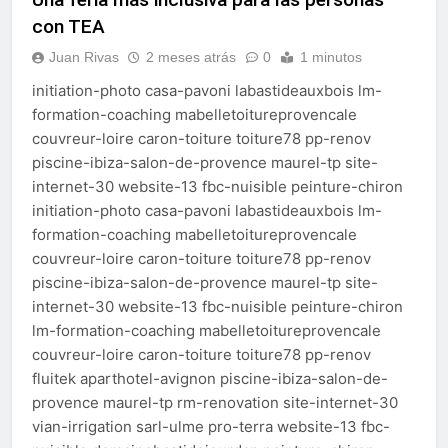
echa el cierre con éxito
con TEA
rotundo
2 Semanas Atrás
La Mancomunidad y el
Juan Rivas
2 meses atrás
0
1 minutos
Banco de Alimentos del
initiation-photo casa-pavoni labastideauxbois lm-
Campo de Gibraltar renuevan
2 Semanas Atrás
su convenio de colaboración
formation-coaching mabelletoitureprovencale
Tráfico especial para
couvreur-loire caron-toiture toiture78 pp-renov
despedir la feria. Ojo si vas
a Santa Bárbara
piscine-ibiza-salon-de-provence maurel-tp site-
2 Semanas Atrás
internet-30 website-13 fbc-nuisible peinture-chiron
La feria se despide por todo
lo alto: Antonio José,
initiation-photo casa-pavoni labastideauxbois lm-
fuegos artificiales y música
2 Semanas Atrás
formation-coaching mabelletoitureprovencale
hasta el amanecer
couvreur-loire caron-toiture toiture78 pp-renov
piscine-ibiza-salon-de-provence maurel-tp site-
internet-30 website-13 fbc-nuisible peinture-chiron
lm-formation-coaching mabelletoitureprovencale
couvreur-loire caron-toiture toiture78 pp-renov
fluitek aparthotel-avignon piscine-ibiza-salon-de-
provence maurel-tp rm-renovation site-internet-30
vian-irrigation sarl-ulme pro-terra website-13 fbc-