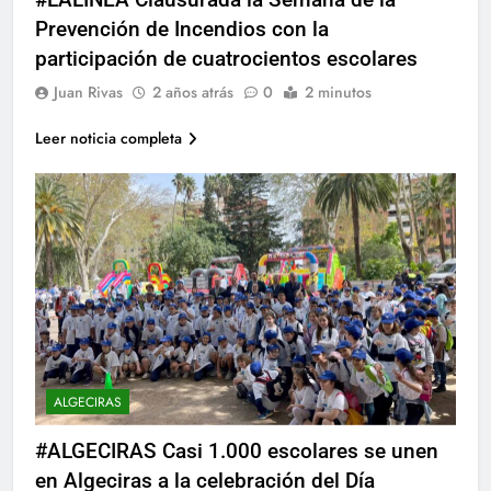
echa el cierre con éxito
Prevención de Incendios con la
rotundo
1 Semana Atrás
participación de cuatrocientos escolares
La Mancomunidad y el Banco
de Alimentos del Campo de
Juan Rivas
2 años atrás
0
2 minutos
Gibraltar renuevan su
1 Semana Atrás
convenio de colaboración
Tráfico especial para
Leer noticia completa
despedir la feria. Ojo si vas
a Santa Bárbara
2 Semanas Atrás
La feria se despide por todo
lo alto: Antonio José, fuegos
artificiales y música hasta el
2 Semanas Atrás
amanecer
ALGECIRAS
#ALGECIRAS Casi 1.000 escolares se unen
en Algeciras a la celebración del Día