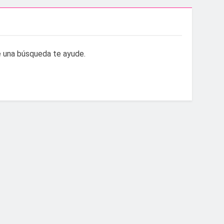
aidesa Marina Ocio y Shopping
ampeonato de España sub-19
 una búsqueda te ayude.
.200 deportistas de 30 países
s infantiles del Parque Feria
 convenio de colaboración
a hasta el amanecer