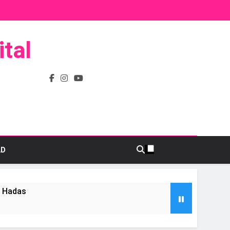
tal
AD
s Hadas