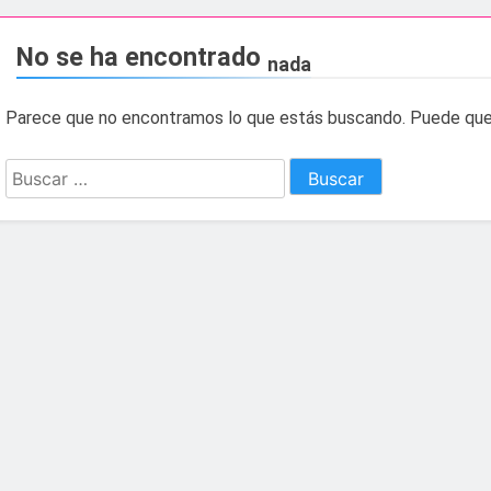
esidente de la APBA comprueban el avance de las obras de Alc
No se ha encontrado
nada
e el circuito nacional de vóley playa tres estrellas y el C
Parece que no encontramos lo que estás buscando. Puede que
á el Campeonato de Europa de Beach Sprint 2026 con más de 1
Buscar:
 lleva a cabo trabajos de mejora y mantenimiento en las zona
s 2026 echa el cierre con éxito rotundo
 el Banco de Alimentos del Campo de Gibraltar renuevan su
ara despedir la feria. Ojo si vas a Santa Bárbara
e por todo lo alto: Antonio José, fuegos artificiales y músic