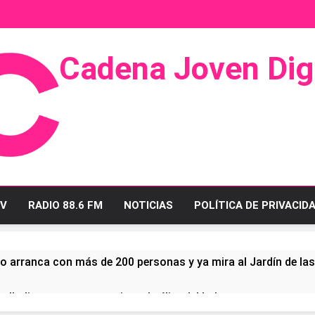
Cadena Joven Digi
 Radio Y Televisión
V
RADIO 88.6 FM
NOTICIAS
POLÍTICA DE PRIVACID
o arranca con más de 200 personas y ya mira al Jardín de la
ullo linense tras conquistar la élite del baloncesto