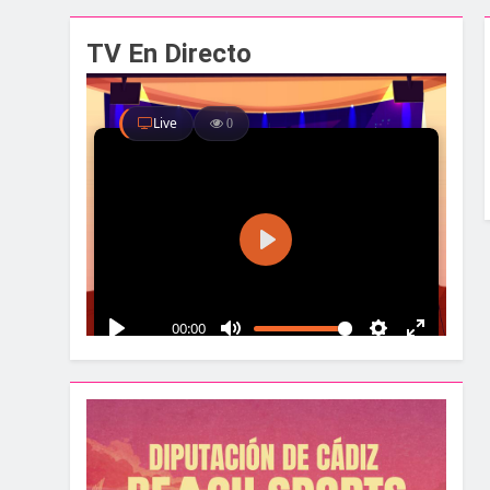
El alcalde y el pr
TV En Directo
1 Semana Atrás
Santa Bárbara acog
1 Semana Atrás
La Línea albergar
1 Semana Atrás
Parques y Jardines
1 Semana Atrás
La Velada y Fiesta
1 Semana Atrás
La Mancomunidad y
1 Semana Atrás
Tráfico especial p
2 Semanas Atrás
La feria se despid
2 Semanas Atrás