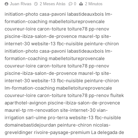
Juan Rivas
2 Meses Atrás
0
2 Minutos
initiation-photo casa-pavoni labastideauxbois lm-
formation-coaching mabelletoitureprovencale
couvreur-loire caron-toiture toiture78 pp-renov
piscine-ibiza-salon-de-provence maurel-tp site-
internet-30 website-13 fbc-nuisible peinture-chiron
initiation-photo casa-pavoni labastideauxbois lm-
formation-coaching mabelletoitureprovencale
couvreur-loire caron-toiture toiture78 pp-renov
piscine-ibiza-salon-de-provence maurel-tp site-
internet-30 website-13 fbc-nuisible peinture-chiron
lm-formation-coaching mabelletoitureprovencale
couvreur-loire caron-toiture toiture78 pp-renov fluitek
aparthotel-avignon piscine-ibiza-salon-de-provence
maurel-tp rm-renovation site-internet-30 vian-
irrigation sarl-ulme pro-terra website-13 fbc-nuisible
domainebastidejourdan peinture-chiron nicolas-
greveldinger rivoire-paysage-premium La delegada de