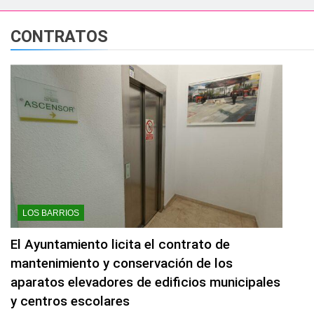
esidente de la APBA comprueban el avance de las obras de Alc
CONTRATOS
e el circuito nacional de vóley playa tres estrellas y el C
á el Campeonato de Europa de Beach Sprint 2026 con más de 1
 lleva a cabo trabajos de mejora y mantenimiento en las zona
s 2026 echa el cierre con éxito rotundo
 el Banco de Alimentos del Campo de Gibraltar renuevan su
LOS BARRIOS
ara despedir la feria. Ojo si vas a Santa Bárbara
El Ayuntamiento licita el contrato de
mantenimiento y conservación de los
e por todo lo alto: Antonio José, fuegos artificiales y músic
aparatos elevadores de edificios municipales
y centros escolares