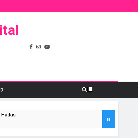
tal
AD
s Hadas