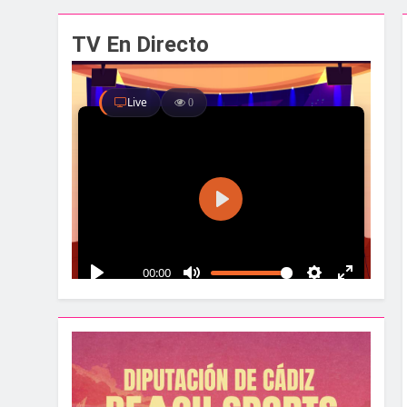
El alcalde y el pr
TV En Directo
1 Semana Atrás
Santa Bárbara acog
1 Semana Atrás
La Línea albergar
1 Semana Atrás
Parques y Jardines
2 Semanas Atrás
La Velada y Fiesta
2 Semanas Atrás
La Mancomunidad y
2 Semanas Atrás
Tráfico especial p
2 Semanas Atrás
La feria se despid
2 Semanas Atrás