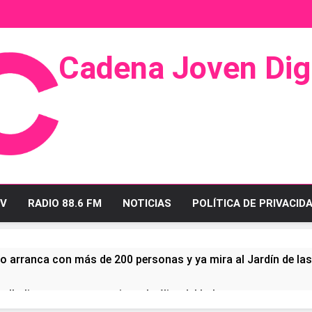
Cadena Joven Digi
 Radio Y Televisión
V
RADIO 88.6 FM
NOTICIAS
POLÍTICA DE PRIVACID
o arranca con más de 200 personas y ya mira al Jardín de la
ullo linense tras conquistar la élite del baloncesto