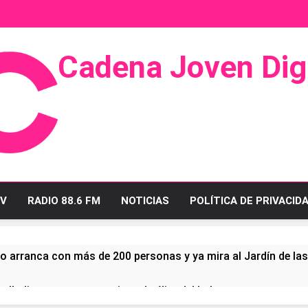
Cadena Joven Digi
 Radio Y Televisión
V
RADIO 88.6 FM
NOTICIAS
POLÍTICA DE PRIVACID
o arranca con más de 200 personas y ya mira al Jardín de la
ullo linense tras conquistar la élite del baloncesto