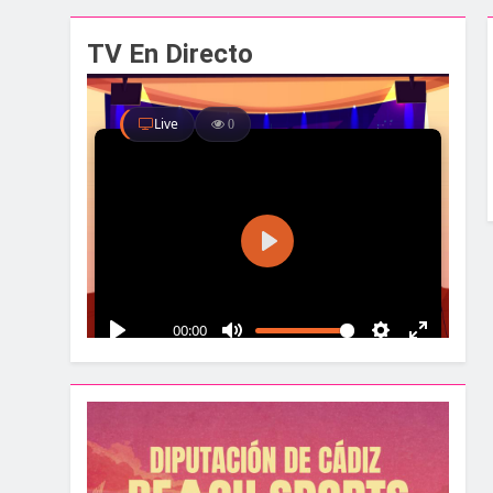
El alcalde y el pr
TV En Directo
1 Semana Atrás
Santa Bárbara acog
1 Semana Atrás
La Línea albergar
1 Semana Atrás
Parques y Jardines
2 Semanas Atrás
La Velada y Fiesta
2 Semanas Atrás
La Mancomunidad y
2 Semanas Atrás
Tráfico especial p
2 Semanas Atrás
La feria se despid
2 Semanas Atrás