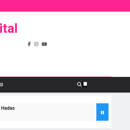
tal
AD
s Hadas