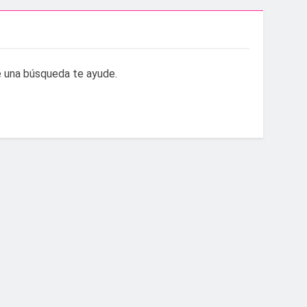
aidesa Marina Ocio y Shopping
ampeonato de España sub-19
 una búsqueda te ayude.
.200 deportistas de 30 países
s infantiles del Parque Feria
 convenio de colaboración
a hasta el amanecer