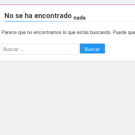
esidente de la APBA comprueban el avance de las obras de Alc
No se ha encontrado
nada
e el circuito nacional de vóley playa tres estrellas y el C
Parece que no encontramos lo que estás buscando. Puede que
á el Campeonato de Europa de Beach Sprint 2026 con más de 1
Buscar:
 lleva a cabo trabajos de mejora y mantenimiento en las zona
s 2026 echa el cierre con éxito rotundo
 el Banco de Alimentos del Campo de Gibraltar renuevan su
ara despedir la feria. Ojo si vas a Santa Bárbara
e por todo lo alto: Antonio José, fuegos artificiales y músic