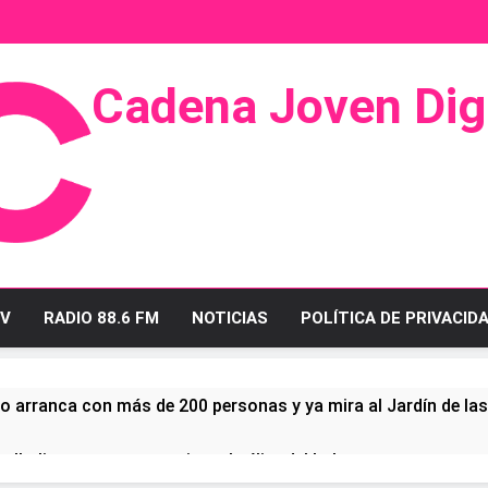
Cadena Joven Digi
 Radio Y Televisión
V
RADIO 88.6 FM
NOTICIAS
POLÍTICA DE PRIVACID
o arranca con más de 200 personas y ya mira al Jardín de la
ullo linense tras conquistar la élite del baloncesto