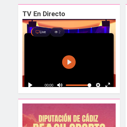
El alcalde y el pr
TV En Directo
1 Semana Atrás
Santa Bárbara acog
1 Semana Atrás
La Línea albergar
1 Semana Atrás
Parques y Jardines
1 Semana Atrás
La Velada y Fiesta
1 Semana Atrás
La Mancomunidad y
1 Semana Atrás
Tráfico especial p
2 Semanas Atrás
La feria se despid
2 Semanas Atrás