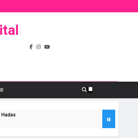
tal
AD
s Hadas