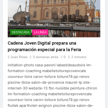
DESTACADA
LA LÍNEA
Cadena Joven Digital prepara una
programación especial para la Feria
Juan Rivas
3 semanas atrás
0
2 minutos
initiation-photo casa-pavoni labastideauxbois lm-
formation-coaching mabelletoitureprovencale
couvreur-loire caron-toiture toiture78 pp-renov
piscine-ibiza-salon-de-provence maurel-tp site-
internet-30 website-13 fbc-nuisible peinture-chiron
lm-formation-coaching mabelletoitureprovencale
couvreur-loire caron-toiture toiture78 pp-renov
fluitek aparthotel-avignon piscine-ibiza-salon-de-