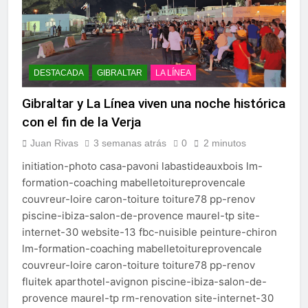
DESTACADA
GIBRALTAR
LA LÍNEA
Gibraltar y La Línea viven una noche histórica
con el fin de la Verja
Juan Rivas
3 semanas atrás
0
2 minutos
initiation-photo casa-pavoni labastideauxbois lm-
formation-coaching mabelletoitureprovencale
couvreur-loire caron-toiture toiture78 pp-renov
piscine-ibiza-salon-de-provence maurel-tp site-
internet-30 website-13 fbc-nuisible peinture-chiron
lm-formation-coaching mabelletoitureprovencale
couvreur-loire caron-toiture toiture78 pp-renov
fluitek aparthotel-avignon piscine-ibiza-salon-de-
provence maurel-tp rm-renovation site-internet-30