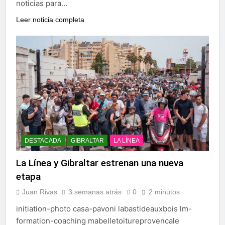
noticias para…
Leer noticia completa
DESTACADA
GIBRALTAR
LA LÍNEA
La Línea y Gibraltar estrenan una nueva
etapa
Juan Rivas
3 semanas atrás
0
2 minutos
initiation-photo casa-pavoni labastideauxbois lm-
formation-coaching mabelletoitureprovencale