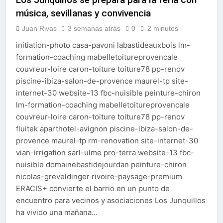
música, sevillanas y convivencia
Juan Rivas
3 semanas atrás
0
2 minutos
initiation-photo casa-pavoni labastideauxbois lm-
formation-coaching mabelletoitureprovencale
couvreur-loire caron-toiture toiture78 pp-renov
piscine-ibiza-salon-de-provence maurel-tp site-
internet-30 website-13 fbc-nuisible peinture-chiron
lm-formation-coaching mabelletoitureprovencale
couvreur-loire caron-toiture toiture78 pp-renov
fluitek aparthotel-avignon piscine-ibiza-salon-de-
provence maurel-tp rm-renovation site-internet-30
vian-irrigation sarl-ulme pro-terra website-13 fbc-
nuisible domainebastidejourdan peinture-chiron
nicolas-greveldinger rivoire-paysage-premium
ERACIS+ convierte el barrio en un punto de
encuentro para vecinos y asociaciones Los Junquillos
ha vivido una mañana…