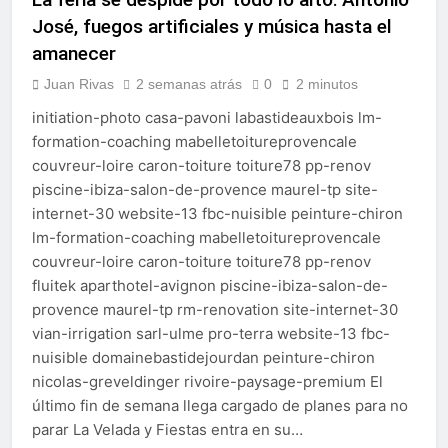
echa el cierre con éxito
José, fuegos artificiales y música hasta el
rotundo
1 Semana Atrás
amanecer
La Mancomunidad y el
Banco de Alimentos del
Juan Rivas
2 semanas atrás
0
2 minutos
Campo de Gibraltar renuevan
1 Semana Atrás
su convenio de colaboración
initiation-photo casa-pavoni labastideauxbois lm-
Tráfico especial para
despedir la feria. Ojo si vas
formation-coaching mabelletoitureprovencale
a Santa Bárbara
couvreur-loire caron-toiture toiture78 pp-renov
2 Semanas Atrás
La feria se despide por todo
piscine-ibiza-salon-de-provence maurel-tp site-
lo alto: Antonio José,
internet-30 website-13 fbc-nuisible peinture-chiron
fuegos artificiales y música
2 Semanas Atrás
lm-formation-coaching mabelletoitureprovencale
hasta el amanecer
couvreur-loire caron-toiture toiture78 pp-renov
fluitek aparthotel-avignon piscine-ibiza-salon-de-
provence maurel-tp rm-renovation site-internet-30
vian-irrigation sarl-ulme pro-terra website-13 fbc-
nuisible domainebastidejourdan peinture-chiron
nicolas-greveldinger rivoire-paysage-premium El
último fin de semana llega cargado de planes para no
parar La Velada y Fiestas entra en su…