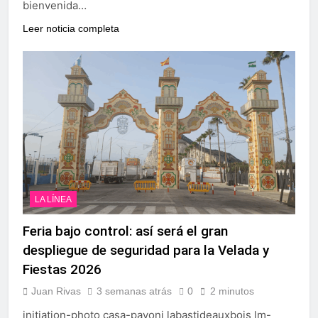
bienvenida…
Leer noticia completa
LA LÍNEA
Feria bajo control: así será el gran
despliegue de seguridad para la Velada y
Fiestas 2026
Juan Rivas
3 semanas atrás
0
2 minutos
initiation-photo casa-pavoni labastideauxbois lm-