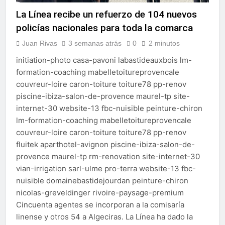
La Línea recibe un refuerzo de 104 nuevos
policías nacionales para toda la comarca
Juan Rivas
3 semanas atrás
0
2 minutos
initiation-photo casa-pavoni labastideauxbois lm-
formation-coaching mabelletoitureprovencale
couvreur-loire caron-toiture toiture78 pp-renov
piscine-ibiza-salon-de-provence maurel-tp site-
internet-30 website-13 fbc-nuisible peinture-chiron
lm-formation-coaching mabelletoitureprovencale
couvreur-loire caron-toiture toiture78 pp-renov
fluitek aparthotel-avignon piscine-ibiza-salon-de-
provence maurel-tp rm-renovation site-internet-30
vian-irrigation sarl-ulme pro-terra website-13 fbc-
nuisible domainebastidejourdan peinture-chiron
nicolas-greveldinger rivoire-paysage-premium
Cincuenta agentes se incorporan a la comisaría
linense y otros 54 a Algeciras. La Línea ha dado la