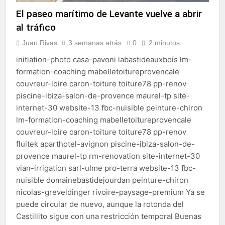
El paseo marítimo de Levante vuelve a abrir
al tráfico
Juan Rivas
3 semanas atrás
0
2 minutos
initiation-photo casa-pavoni labastideauxbois lm-
formation-coaching mabelletoitureprovencale
couvreur-loire caron-toiture toiture78 pp-renov
piscine-ibiza-salon-de-provence maurel-tp site-
internet-30 website-13 fbc-nuisible peinture-chiron
lm-formation-coaching mabelletoitureprovencale
couvreur-loire caron-toiture toiture78 pp-renov
fluitek aparthotel-avignon piscine-ibiza-salon-de-
provence maurel-tp rm-renovation site-internet-30
vian-irrigation sarl-ulme pro-terra website-13 fbc-
nuisible domainebastidejourdan peinture-chiron
nicolas-greveldinger rivoire-paysage-premium Ya se
puede circular de nuevo, aunque la rotonda del
Castillito sigue con una restricción temporal Buenas